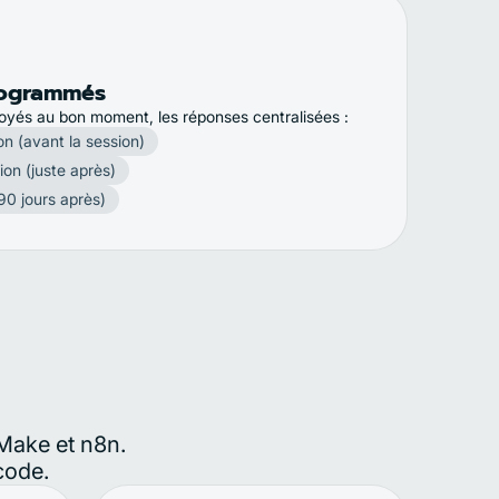
rogrammés
oyés au bon moment, les réponses centralisées :
n (avant la session)
on (juste après)
90 jours après)
 Make et n8n.
code.