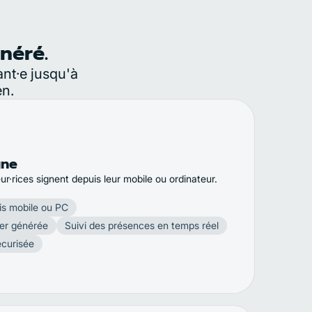
néré.
ant·e jusqu'à
en.
gne
r·rices signent depuis leur mobile ou ordinateur.
is mobile ou PC
ier générée
Suivi des présences en temps réel
écurisée