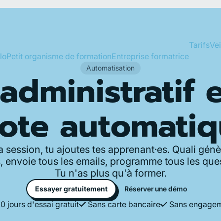
Tarifs
Vei
lo
Petit organisme de formation
Entreprise formatrice
Automatisation
'administratif 
lote automatiq
a session, tu ajoutes tes apprenant·es. Quali génè
 envoie tous les emails, programme tous les ques
Tu n'as plus qu'à former.
Essayer gratuitement
Réserver une démo
0 jours d'essai gratuit
Sans carte bancaire
Sans engage