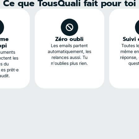
Ce que TousQuali fait pour toi
rme
Zéro oubli
Suivi 
opi
Les emails partent
Toutes l
automatiquement, les
même end
cuments
relances aussi. Tu
réponse,
ctent les
n'oublies plus rien.
quest
s du
 es prêt·e
audit.