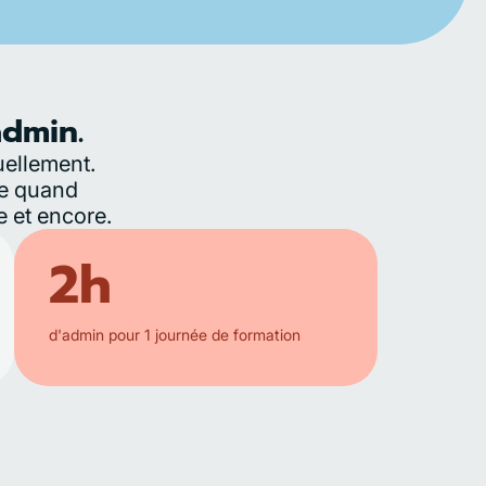
admin.
uellement.
re quand
e et encore.
2h
d'admin pour 1 journée de formation