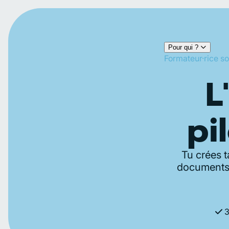
Pour qui ?
Formateur·rice so
L
pi
Tu crées t
documents,
3