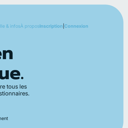
lle & infos
À propos
Inscription
|
Connexion
en
ue.
re tous les
tionnaires.
ment