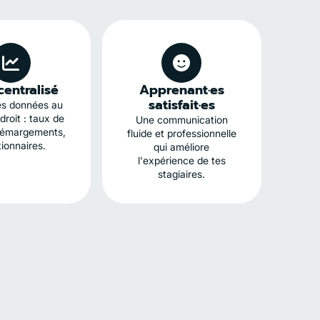
centralisé
Apprenant·es
satisfait·es
es données au
roit : taux de
Une communication
 émargements,
fluide et professionnelle
ionnaires.
qui améliore
l'expérience de tes
stagiaires.