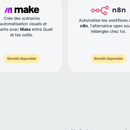
Crée des scénarios
Automatise tes workflows 
'automatisation visuels et
n8n
, l'alternative open so
sants avec
Make
entre Quali
hébergée chez toi.
et tes outils.
Bientôt disponible
Bientôt disponible